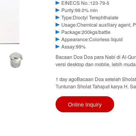
EINECS No.:123-79-5
Purity:99.0% min
Type:Dioctyl Terephthalate
Usage:Chemical auxiliary agent, Pl
Package:200kgs/battle
Appearance:Colorless liquid
Assay:99%
Bacaan Doa Doa para Nabi di Al-Qura
versi desktop dan mobile, lebih mud
1 day agoBacaan Doa setelah Sholat T
Tuntunan Sholat Tahajud karya H. Say
Online Inquiry