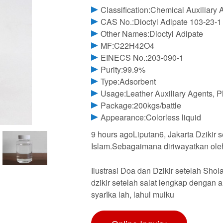
Classification:Chemical Auxiliary 
CAS No.:Dioctyl Adipate 103-23-1
Other Names:Dioctyl Adipate
MF:C22H42O4
EINECS No.:203-090-1
Purity:99.9%
Type:Adsorbent
Usage:Leather Auxiliary Agents, Pl
Package:200kgs/battle
Appearance:Colorless liquid
9 hours agoLiputan6, Jakarta Dzikir 
Islam.Sebagaimana diriwayatkan ole
Ilustrasi Doa dan Dzikir setelah Shola
dzikir setelah salat lengkap dengan art
syarîka lah, lahul mulku