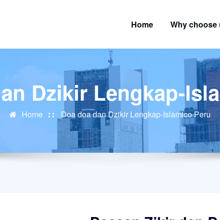
Home
Why choose 
an Dzikir Lengkap-Isl
Home
Doa doa dan Dzikir Lengkap-Islamico Peru