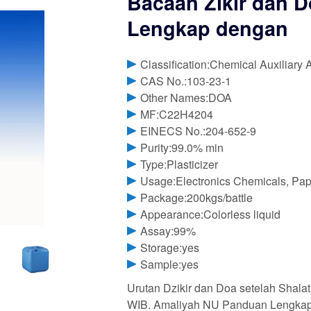
Bacaan Zikir dan D
Lengkap dengan
Classification:Chemical Auxiliary 
CAS No.:103-23-1
Other Names:DOA
MF:C22H4204
EINECS No.:204-652-9
Purity:99.0% min
Type:Plasticizer
Usage:Electronics Chemicals, Pape
Package:200kgs/battle
Appearance:Colorless liquid
Assay:99%
Storage:yes
Sample:yes
Urutan Dzikir dan Doa setelah Shala
WIB. Amaliyah NU Panduan Lengkap 