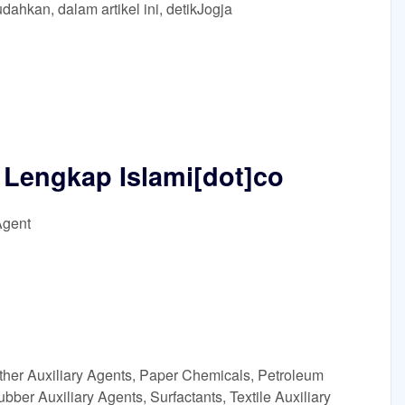
ahkan, dalam artikel ini, detikJogja
 Lengkap Islami[dot]co
Agent
ther Auxiliary Agents, Paper Chemicals, Petroleum
ubber Auxiliary Agents, Surfactants, Textile Auxiliary