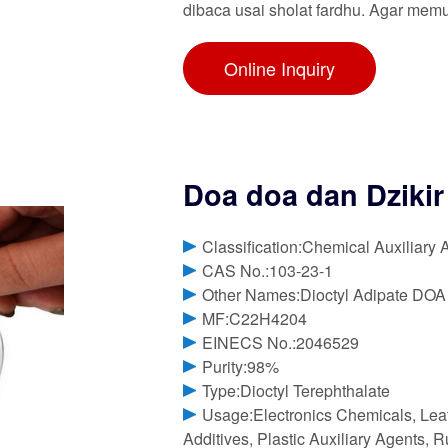
dibaca usai sholat fardhu. Agar memud
Online Inquiry
Doa doa dan Dzikir
Classification:Chemical Auxiliary 
CAS No.:103-23-1
Other Names:Dioctyl Adipate DOA
MF:C22H4204
EINECS No.:2046529
Purity:98%
Type:Dioctyl Terephthalate
Usage:Electronics Chemicals, Lea
Additives, Plastic Auxiliary Agents, R