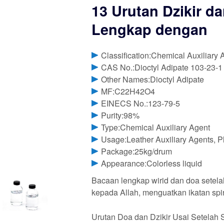
13 Urutan Dzikir da
Lengkap dengan
Classification:Chemical Auxiliary 
CAS No.:Dioctyl Adipate 103-23-1
Other Names:Dioctyl Adipate
MF:C22H42O4
EINECS No.:123-79-5
Purity:98%
Type:Chemical Auxiliary Agent
Usage:Leather Auxiliary Agents, Pl
Package:25kg/drum
Appearance:Colorless liquid
Bacaan lengkap wirid dan doa setela
kepada Allah, menguatkan ikatan sp
Urutan Doa dan Dzikir Usai Setelah 