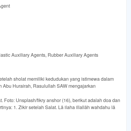
Agent
astic Auxiliary Agents, Rubber Auxiliary Agents
setelah sholat memiliki kedudukan yang istimewa dalam
h Abu Hurairah, Rasulullah SAW mengajarkan
t. Foto: Unsplash/fikry anshor (16), berikut adalah doa dan
inya: 1. Zikir setelah Salat. Lâ ilaha illallâh wahdahu lâ